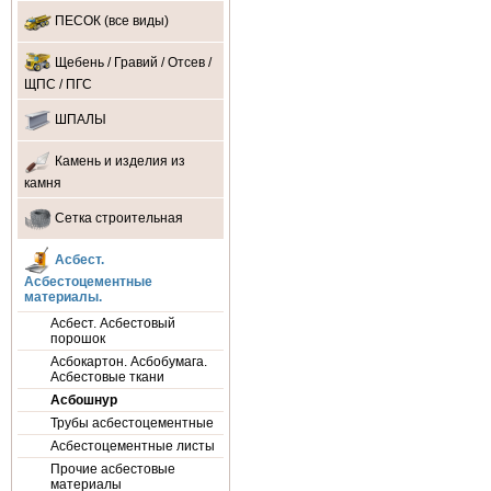
ПЕСОК (все виды)
Щебень / Гравий / Отсев /
ЩПС / ПГС
ШПАЛЫ
Камень и изделия из
камня
Сетка строительная
Асбест.
Асбестоцементные
материалы.
Асбест. Асбестовый
порошок
Асбокартон. Асбобумага.
Асбестовые ткани
Асбошнур
Трубы асбестоцементные
Асбестоцементные листы
Прочие асбестовые
материалы