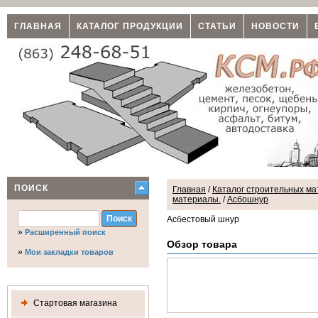
ГЛАВНАЯ
КАТАЛОГ ПРОДУКЦИИ
СТАТЬИ
НОВОСТИ
ПОИСК
Главная
/
Каталог строительных мат
материалы.
/
Асбошнур
Асбестовый шнур
»
Расширенный поиск
Обзор товара
»
Мои закладки товаров
Стартовая магазина