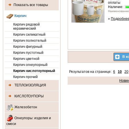
оплаты
Показать все товары
Наличие:
Наименование 
Кирпич
»
Подробне
Кирпич рядовой
керамический
Кирпич силикатный
Кирпич полнотелый
Кирпич фигурный
Кирпич пустотный
В к
Кирпич цветной
Кирпич огнеупорный
Кирпич кислотоупорный
Результатов на странице:
6
10
20
Кирпич прочий
Нови
ТЕПЛОИЗОЛЯЦИЯ
КИСЛОТОУПОРЫ
Железобетон
Огнеупоры: изделия и
смеси