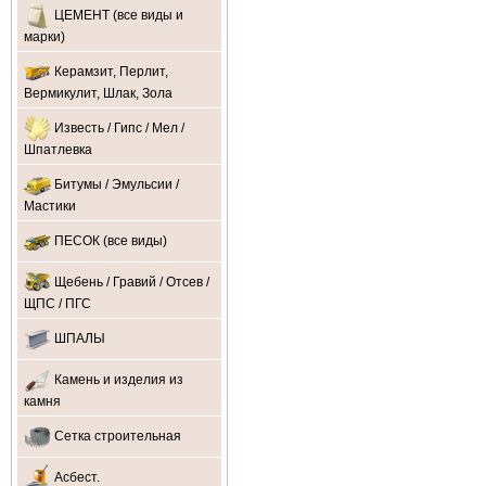
ЦЕМЕНТ (все виды и
марки)
Керамзит, Перлит,
Вермикулит, Шлак, Зола
Известь / Гипс / Мел /
Шпатлевка
Битумы / Эмульсии /
Мастики
ПЕСОК (все виды)
Щебень / Гравий / Отсев /
ЩПС / ПГС
ШПАЛЫ
Камень и изделия из
камня
Сетка строительная
Асбест.