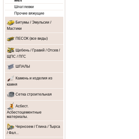
Мел
Шпатлевки
Прочие вяжущие
Битумы / Эмульсии /
Мастики
ПЕСОК (все виды)
Щебень / Гравий / Отсев /
ЩПС / ПГС
ШПАЛЫ
Камень и изделия из
камня
Сетка строительная
Асбест.
Асбестоцементные
материалы.
Чернозем / Глина / Тырса
/ Фал...