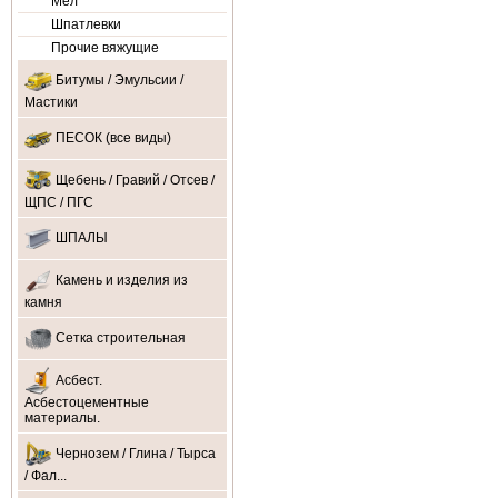
Мел
Шпатлевки
Прочие вяжущие
Битумы / Эмульсии /
Мастики
ПЕСОК (все виды)
Щебень / Гравий / Отсев /
ЩПС / ПГС
ШПАЛЫ
Камень и изделия из
камня
Сетка строительная
Асбест.
Асбестоцементные
материалы.
Чернозем / Глина / Тырса
/ Фал...