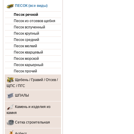
ПЕСОК (все виды)
Песок речной
Песок из отсевов щебня
Песок вспученный
Песок крупный
Песок средний
Песок мелкий
Песок кварцевый
Песок морской
Песок карьерный
Песок прочий
Щебень / Гравий / Отсев /
ЩПС / ПГС
ШПАЛЫ
Камень и изделия из
камня
Сетка строительная
Асбест.