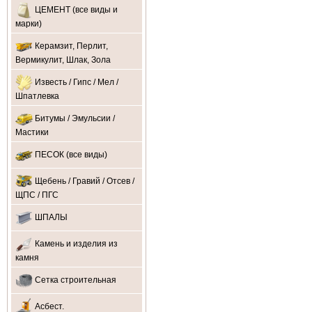
ЦЕМЕНТ (все виды и
марки)
Керамзит, Перлит,
Вермикулит, Шлак, Зола
Известь / Гипс / Мел /
Шпатлевка
Битумы / Эмульсии /
Мастики
ПЕСОК (все виды)
Щебень / Гравий / Отсев /
ЩПС / ПГС
ШПАЛЫ
Камень и изделия из
камня
Сетка строительная
Асбест.