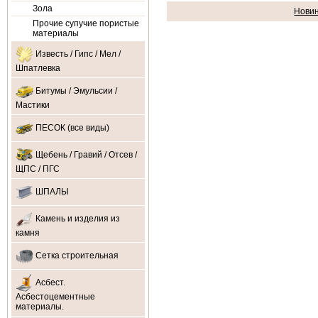
Зола
Нови
Прочие супучие пористые
материалы
Известь / Гипс / Мел /
Шпатлевка
Битумы / Эмульсии /
Мастики
ПЕСОК (все виды)
Щебень / Гравий / Отсев /
ЩПС / ПГС
ШПАЛЫ
Камень и изделия из
камня
Сетка строительная
Асбест.
Асбестоцементные
материалы.