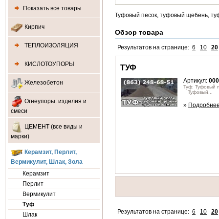
Показать все товары
Туфовый песок, туфовый щебень, ту
Кирпич
Обзор товара
ТЕПЛОИЗОЛЯЦИЯ
Результатов на странице:
6
10
20
КИСЛОТОУПОРЫ
ТУФ
Артикул:
000
Железобетон
Туф: Туфовый п
Туфовый...
Огнеупоры: изделия и
»
Подробне
смеси
ЦЕМЕНТ (все виды и
марки)
Керамзит, Перлит,
Вермикулит, Шлак, Зола
Керамзит
Перлит
Вермикулит
Туф
Результатов на странице:
6
10
20
Шлак