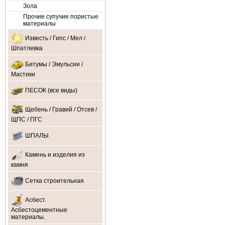
Зола
Прочие супучие пористые
материалы
Известь / Гипс / Мел /
Шпатлевка
Битумы / Эмульсии /
Мастики
ПЕСОК (все виды)
Щебень / Гравий / Отсев /
ЩПС / ПГС
ШПАЛЫ
Камень и изделия из
камня
Сетка строительная
Асбест.
Асбестоцементные
материалы.