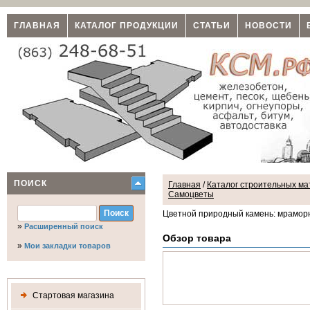
ГЛАВНАЯ
КАТАЛОГ ПРОДУКЦИИ
СТАТЬИ
НОВОСТИ
ПОИСК
Главная
/
Каталог строительных мат
Самоцветы
Цветной природный камень: мраморна
»
Расширенный поиск
Обзор товара
»
Мои закладки товаров
Стартовая магазина