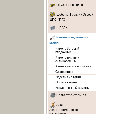
ПЕСОК (все виды)
Щебень / Гравий / Отсев /
ЩПС / ПГС
ШПАЛЫ
Камень и изделия из
камня
Камень бутовый
кладочный
Камень-плитняк
облицовочный
Камень легкий пористый
Самоцветы
Изделия из камня
Прочий камень
Искусственный камень
Сетка строительная
Асбест.
Асбестоцементные
материалы.