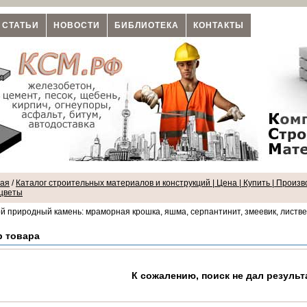
СТАТЬИ
НОВОСТИ
БИБЛИОТЕКА
КОНТАКТЫ
ная
/
Каталог строительных материалов и конструкций | Цена | Купить | Произв
цветы
й природный камень: мраморная крошка, яшма, серпантинит, змеевик, листвен
р товара
К сожалению, поиск не дал результ