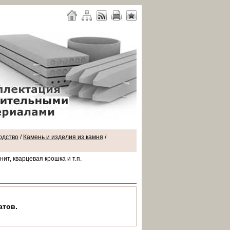
одство
/
Камень и изделия из камня
/
ит, кварцевая крошка и т.п.
атов.