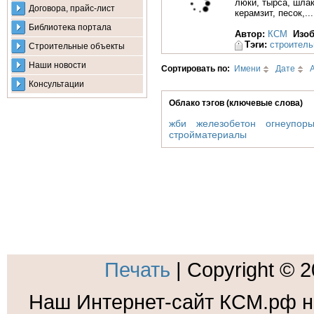
люки, тырса, шлак
Договора, прайс-лист
керамзит, песок,...
Библиотека портала
Автор:
КСМ
Изо
Тэги:
строител
Строительные объекты
Наши новости
Сортировать по:
Имени
Дате
Консультации
Облако тэгов (ключевые слова)
жби
железобетон
огнеупор
стройматериалы
Печать
| Copyright © 
Наш Интернет-сайт КСМ.рф н